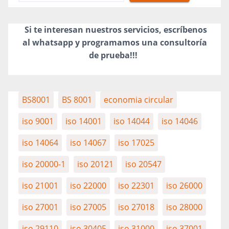
Si te interesan nuestros servicios, escríbenos
al whatsapp y programamos una consultoría
de prueba!!!
BS8001
BS 8001
economia circular
iso 9001
iso 14001
iso 14044
iso 14046
iso 14064
iso 14067
iso 17025
iso 20000-1
iso 20121
iso 20547
iso 21001
iso 22000
iso 22301
iso 26000
iso 27001
iso 27005
iso 27018
iso 28000
iso 29110
iso 30405
iso 31000
iso 37001