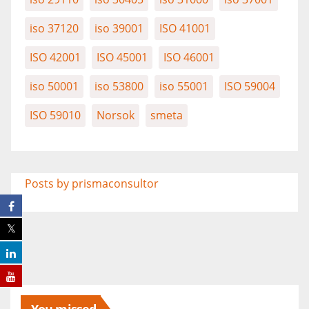
iso 37120
iso 39001
ISO 41001
ISO 42001
ISO 45001
ISO 46001
iso 50001
iso 53800
iso 55001
ISO 59004
ISO 59010
Norsok
smeta
Posts by prismaconsultor
You missed