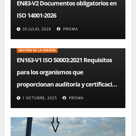
EN83-V2 Documentos obligatorios en
ISO 14001-2026
30 JULIO, 2026
PRISMA
AUDITORÍAS INTERNAS
ENTES CERTIFICADORES
GESTIÓN DE LA ENERGÍA
EN163-V1 ISO 50003:2021 Requisitos
para los organismos que
proporcionan auditoría y certificacion
de los sistemas de gestión
1 OCTUBRE, 2025
PRISMA
energética.