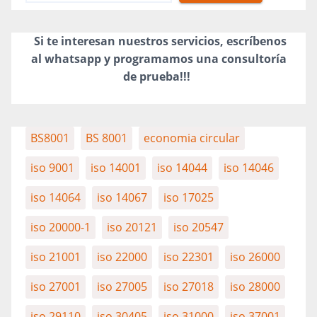
Si te interesan nuestros servicios, escríbenos
al whatsapp y programamos una consultoría
de prueba!!!
BS8001
BS 8001
economia circular
iso 9001
iso 14001
iso 14044
iso 14046
iso 14064
iso 14067
iso 17025
iso 20000-1
iso 20121
iso 20547
iso 21001
iso 22000
iso 22301
iso 26000
iso 27001
iso 27005
iso 27018
iso 28000
iso 29110
iso 30405
iso 31000
iso 37001