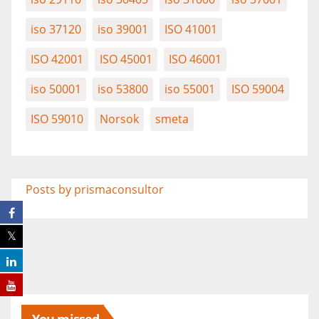
iso 37120
iso 39001
ISO 41001
ISO 42001
ISO 45001
ISO 46001
iso 50001
iso 53800
iso 55001
ISO 59004
ISO 59010
Norsok
smeta
Posts by prismaconsultor
You missed